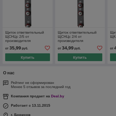
Щиток ответвительный
Щиток ответвительный
Щит
ЩСНЦс 2/5 от
ЩСНЦс 2/4 от
ЩК-
производителя
производителя
35,99
34,99
от
руб.
от
руб.
от
Купить
Купить
О нас
Рейтинг не сформирован
Менее 5 отзывов за последний год
Компания продает на
Deal.by
Работает с 13.11.2015
г. Борисов