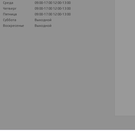
Среда
09:00-17:00
12:00-13:00
Четверг
09:00-17:00
12:00-13:00
Пятница
09:00-17:00
12:00-13:00
Суббота
Выходной
Воскресенье
Выходной