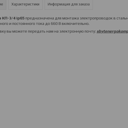
ие
Характеристики
Информация для заказа
 КП-3/4 ip65
предназначена для монтажа электропроводок в стальн
ого и постоянного тока до 660 В включительно.
вку вы можете передать нам на электронную почту:
sbytenergokomp