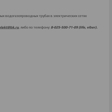
ых водогазопроводных трубах в электрических сетях
lekt@bk.ru
, либо по телефону:
8-025-500-71-09 (life, viber).