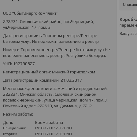
Описан
ООО "СбытЭнергоКомплект"
Коробка
222221, Смолевичский район, пос.Черницкий,
переменн
ул.Черницкая, 17, пом. 3
Вашу зая
Дата регистрации в Торговом реестре/Реестре
бытовых услуг: Не подлежит занесению в реестр
Номер в Торговом реестре/Реестре бытовых услуг: Не
подлежит занесению в реестр, Республика Беларусь
УНП: 192790627
Регистрационный орган: Минский горисполком
Дата регистрации компании: 21.03.2017
Местонахождение книги замечаний и предложений:
222221, Минская область, Смолевичский район,
посёлок Черницкий, улица Черницкая, дом 17, пом.3.
Почтовый адрес: 222518, ул. Даумана, д.72-2
Режим работы:
День
Время работы
Понедельник
09:00-17:00
12:00-13:00
Вторник
09:00-17:00
12:00-13:00