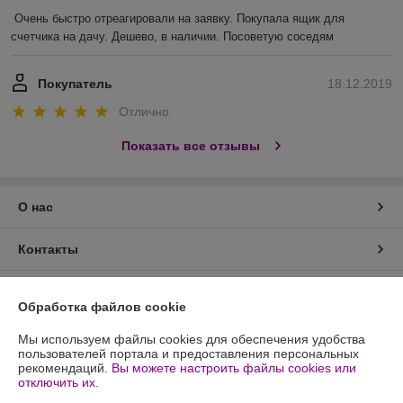
Очень быстро отреагировали на заявку. Покупала ящик для 
счетчика на дачу. Дешево, в наличии. Посоветую соседям
Покупатель
18.12.2019
Отлично
Показать все отзывы
О нас
Контакты
Доставка и оплата
Обработка файлов cookie
График работы
Мы используем файлы cookies для обеспечения удобства
пользователей портала и предоставления персональных
рекомендаций.
Вы можете настроить файлы cookies или
Полная версия сайта
отключить их.