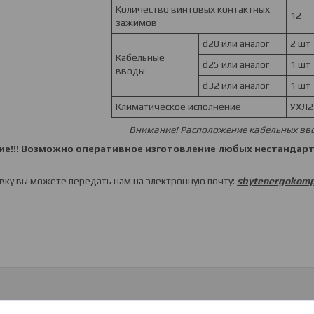
Количество винтовых контактных
12
зажимов
d20 или аналог
2 шт
Кабельные
d25 или аналог
1 шт
вводы
d32 или аналог
1 шт
Климатическое исполнение
УХЛ2
Внимание! Расположение кабельных вв
ие!!! Возможно оперативное изготовление любых нестандар
вку вы можете передать нам на электронную почту:
sbytenergokomp