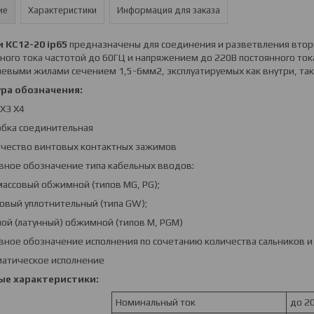
ие
Характеристики
Информация для заказа
 КС12-20 ip65
предназначены для соединения и разветвления втор
ого тока частотой до 60ГЦ и напряжением до 220В постоянного то
евыми жилами сечением 1,5-6мм2, эксплуатируемых как внутри, так
ра обозначения:
Х3 Х4
обка соединительная
личество винтовых контактных зажимов
овное обозначение типа кабельных вводов:
массовый обжимной (типов MG, PG);
овый уплотнительный (типа GW);
ной (латунный) обжимной (типов M, PGM)
овное обозначение исполнения по сочетанию количества сальников 
матическое исполнение
ые характеристики:
Номинальный ток
до 2