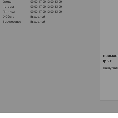
Среда
09:00-17:00
12:00-13:00
Четверг
09:00-17:00
12:00-13:00
Пятница
09:00-17:00
12:00-13:00
Суббота
Выходной
Воскресенье
Выходной
Вниман
ip68!
Вашу зая