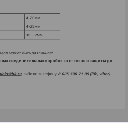
4-20мм
4-25мм
16-32мм
одов может быть различное!
тных соединительных коробок со степенью защиты до
lekt@bk.ru
, либо по телефону:
8-025-500-71-09 (life, viber).