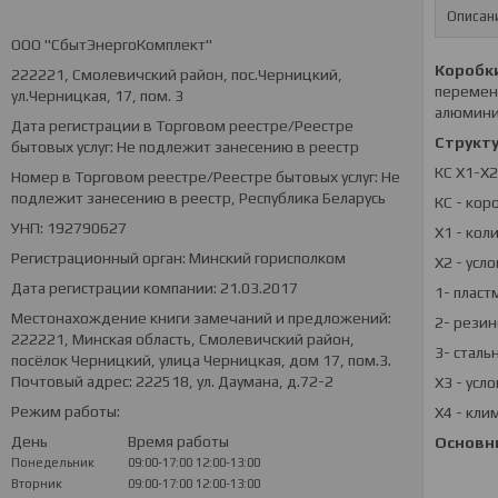
Описан
ООО "СбытЭнергоКомплект"
Коробки
222221, Смолевичский район, пос.Черницкий,
переменн
ул.Черницкая, 17, пом. 3
алюмини
Дата регистрации в Торговом реестре/Реестре
Структу
бытовых услуг: Не подлежит занесению в реестр
КС Х1-Х2
Номер в Торговом реестре/Реестре бытовых услуг: Не
подлежит занесению в реестр, Республика Беларусь
КС - кор
УНП: 192790627
Х1 - ко
Регистрационный орган: Минский горисполком
Х2 - усл
Дата регистрации компании: 21.03.2017
1- пласт
Местонахождение книги замечаний и предложений:
2- резин
222221, Минская область, Смолевичский район,
3- сталь
посёлок Черницкий, улица Черницкая, дом 17, пом.3.
Почтовый адрес: 222518, ул. Даумана, д.72-2
Х3 - усл
Режим работы:
Х4 - кли
День
Время работы
Основн
Понедельник
09:00-17:00
12:00-13:00
Вторник
09:00-17:00
12:00-13:00